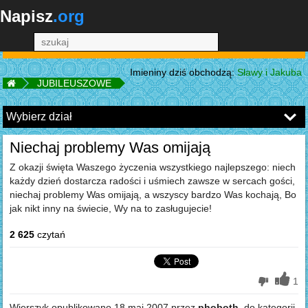
Napisz
.org
+PRZEŚLIJ SWOJE
Imieniny dziś obchodzą:
Sławy i Jakuba
JUBILEUSZOWE
Niechaj problemy Was omijają
Z okazji święta Waszego życzenia wszystkiego najlepszego: niech
każdy dzień dostarcza radości i uśmiech zawsze w sercach gości,
niechaj problemy Was omijają, a wszyscy bardzo Was kochają, Bo
jak nikt inny na świecie, Wy na to zasługujecie!
2 625
czytań
1
Wierszyk opublikowano
18 maj 2007
przez
phoboth
, do kategorii