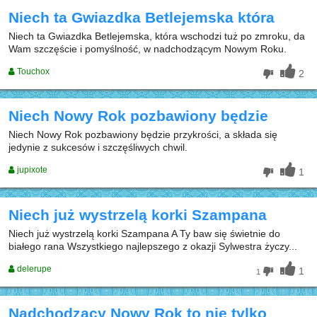
Niech ta Gwiazdka Betlejemska która
Niech ta Gwiazdka Betlejemska, która wschodzi tuż po zmroku, da
Wam szczęście i pomyślność, w nadchodzącym Nowym Roku.
Touchox
2
Niech Nowy Rok pozbawiony będzie
Niech Nowy Rok pozbawiony będzie przykrości, a składa się
jedynie z sukcesów i szczęśliwych chwil.
jupixote
1
Niech już wystrzelą korki Szampana
Niech już wystrzelą korki Szampana A Ty baw się świetnie do
białego rana Wszystkiego najlepszego z okazji Sylwestra życzy...
delerupe
1
1
Nadchodzący Nowy Rok to nie tylko