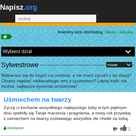
Napisz
.org
+PRZEŚLIJ SWOJE
Imieniny dziś obchodzą:
Sławy i Jakuba
Sylwestrowe
Wybierasz się do kogoś na urodziny, a nie masz życzeń z tej okazji?
Chcesz napisać niebanalnego sms z życzeniami? Lepiej trafić nie
można, najlepsze życzenia urodzinowe!
Uśmiechem na twarzy
Życzę ci kochanie wszystkiego najlepszego żeby w tym pięknym
dniu spełniły się Twoje marzenia i pragnienia, a nowy rok przywitaj
z uśmiechem na twarzy zostawiając wszystkie złe chwile za sobą.
moniwore
2