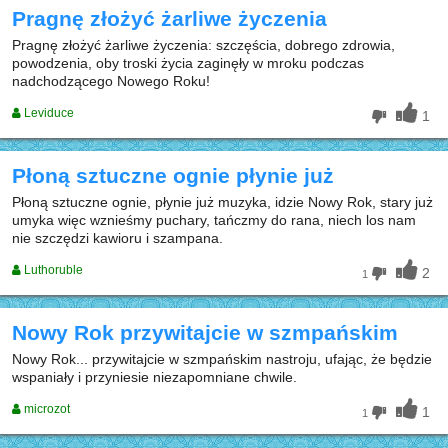
Pragnę złożyć żarliwe życzenia
Pragnę złożyć żarliwe życzenia: szczęścia, dobrego zdrowia,
powodzenia, oby troski życia zaginęły w mroku podczas
nadchodzącego Nowego Roku!
Leviduce
1
Płoną sztuczne ognie płynie już
Płoną sztuczne ognie, płynie już muzyka, idzie Nowy Rok, stary już
umyka więc wznieśmy puchary, tańczmy do rana, niech los nam
nie szczędzi kawioru i szampana.
Luthoruble
2
1
Nowy Rok przywitajcie w szmpańskim
Nowy Rok... przywitajcie w szmpańskim nastroju, ufając, że będzie
wspaniały i przyniesie niezapomniane chwile.
microzot
1
1