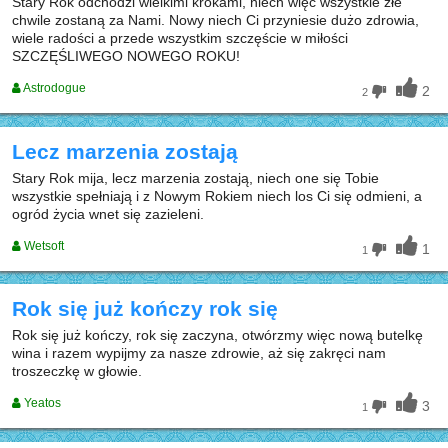
Stary Rok odchodzi wielkimi krokami, niech więc wszystkie złe
chwile zostaną za Nami. Nowy niech Ci przyniesie dużo zdrowia,
wiele radości a przede wszystkim szczęście w miłości
SZCZĘŚLIWEGO NOWEGO ROKU!
Astrodogue
2
2
Lecz marzenia zostają
Stary Rok mija, lecz marzenia zostają, niech one się Tobie
wszystkie spełniają i z Nowym Rokiem niech los Ci się odmieni, a
ogród życia wnet się zazieleni.
Wetsoft
1
1
Rok się już kończy rok się
Rok się już kończy, rok się zaczyna, otwórzmy więc nową butelkę
wina i razem wypijmy za nasze zdrowie, aż się zakręci nam
troszeczkę w głowie.
Yeatos
3
1